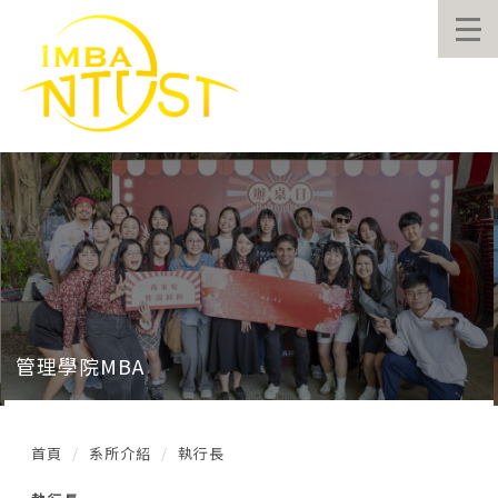
跳
到
主
要
內
容
區
管理學院MBA
首頁
系所介紹
執行長