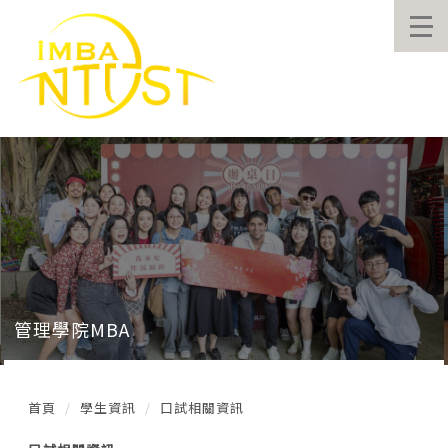
跳
到
主
要
內
容
區
管理學院MBA
首頁
學生資訊
口試相關資訊