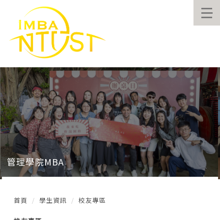
跳
到
主
要
內
容
區
管理學院MBA
首頁
學生資訊
校友專區