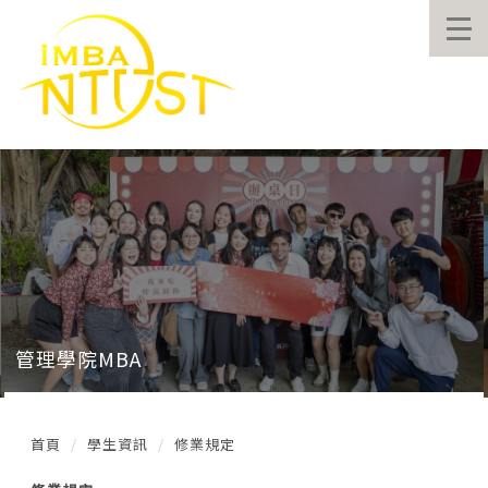
跳
到
主
要
內
容
區
管理學院MBA
首頁
學生資訊
修業規定