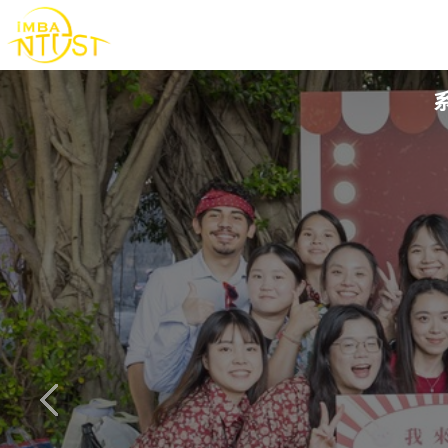
跳
到
主
要
內
容
區